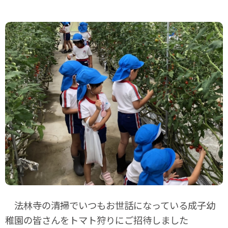
計画相談すばる
ご利用の流れ
採用情報
ご要望相談窓口
お問い合わせ
法林寺の清掃でいつもお世話になっている成子幼
稚園の皆さんをトマト狩りにご招待しました