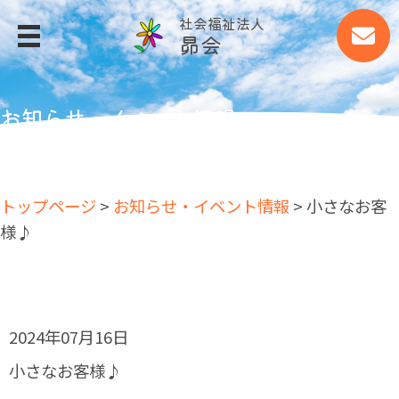
社会福祉法人
昴会
MENU
トップページ
お知らせ・イベント情報
昴会について
事業所案内
トップページ
>
お知らせ・イベント情報
> 小さなお客
事業所案内
様♪
四季の郷
大山荘
大山ファーム
2024年07月16日
細江あすなろ作業所
小さなお客様♪
アグリッシュ西丘