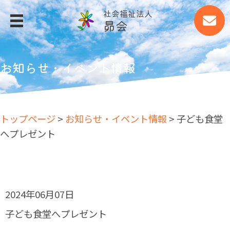
社会福祉法人
昴会
MENU
トップページ
お知らせ・イベント情報
昴会について
事業所案内
トップページ
>
お知らせ・イベント情報
> 子ども食堂
事業所案内
へプレゼント
四季の郷
大山荘
大山ファーム
2024年06月07日
細江あすなろ作業所
子ども食堂へプレゼント
アグリッシュ西丘