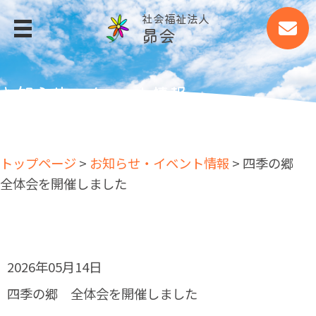
社会福祉法人
昴会
MENU
トップページ
お知らせ・イベント情報
昴会について
事業所案内
トップページ
>
お知らせ・イベント情報
> 四季の郷
事業所案内
全体会を開催しました
四季の郷
大山荘
大山ファーム
2026年05月14日
細江あすなろ作業所
四季の郷 全体会を開催しました
アグリッシュ西丘