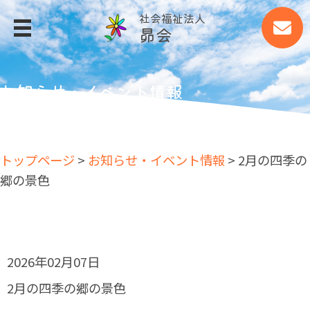
社会福祉法人
昴会
MENU
トップページ
お知らせ・イベント情報
昴会について
事業所案内
トップページ
>
お知らせ・イベント情報
> 2月の四季の
事業所案内
郷の景色
四季の郷
大山荘
大山ファーム
2026年02月07日
細江あすなろ作業所
2月の四季の郷の景色
アグリッシュ西丘